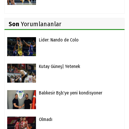
Son
Yorumlananlar
Lider: Nando de Colo
Kutay Güneş| Yetenek
Balıkesir Bşb.'ye yeni kondisyoner
Olmadı