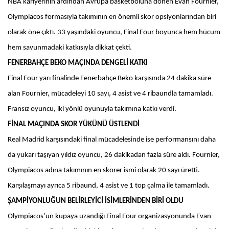
NBA kariyerinin ardından Avrupa basketboluna dönen Evan Fournier,
Olympiacos formasıyla takımının en önemli skor opsiyonlarından biri
olarak öne çıktı. 33 yaşındaki oyuncu, Final Four boyunca hem hücum
hem savunmadaki katkısıyla dikkat çekti.
FENERBAHÇE BEKO MAÇINDA DENGELİ KATKI
Final Four yarı finalinde Fenerbahçe Beko karşısında 24 dakika süre
alan Fournier, mücadeleyi 10 sayı, 4 asist ve 4 ribaundla tamamladı.
Fransız oyuncu, iki yönlü oyunuyla takımına katkı verdi.
FİNAL MAÇINDA SKOR YÜKÜNÜ ÜSTLENDİ
Real Madrid karşısındaki final mücadelesinde ise performansını daha
da yukarı taşıyan yıldız oyuncu, 26 dakikadan fazla süre aldı. Fournier,
Olympiacos adına takımının en skorer ismi olarak 20 sayı üretti.
Karşılaşmayı ayrıca 5 ribaund, 4 asist ve 1 top çalma ile tamamladı.
ŞAMPİYONLUĞUN BELİRLEYİCİ İSİMLERİNDEN BİRİ OLDU
Olympiacos’un kupaya uzandığı Final Four organizasyonunda Evan