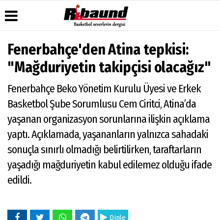
Fenerbahçe'den Atina tepkisi:
Üye Paneli
Hava
Köşe
Künye
"Mağduriyetin takipçisi olacağız"
Durumu
Yazarları
Haber
İletişim
Arşivi
Gazete
Video
Fenerbahçe Beko Yönetim Kurulu Üyesi ve Erkek
Çerez
Manşetleri
Galeri
Gazete
Politikası
Basketbol Şube Sorumlusu Cem Ciritci, Atina’da
Arşivi
Anketler
Foto
Gizlilik
Galeri
yaşanan organizasyon sorunlarına ilişkin açıklama
Biyografiler
İlkeleri
yaptı. Açıklamada, yaşananların yalnızca sahadaki
sonuçla sınırlı olmadığı belirtilirken, taraftarların
yaşadığı mağduriyetin kabul edilemez olduğu ifade
edildi.
Dinle