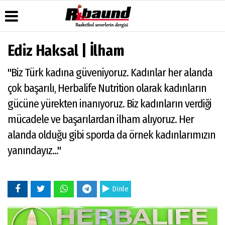
Ediz Haksal | İlham
Üye Paneli
Hava
Köşe
Künye
"Biz Türk kadına güveniyoruz. Kadınlar her alanda
Durumu
Yazarları
Haber
İletişim
Arşivi
Gazete
Video
çok başarılı, Herbalife Nutrition olarak kadınların
Çerez
Manşetleri
Galeri
Gazete
Politikası
gücüne yürekten inanıyoruz. Biz kadınların verdiği
Arşivi
Anketler
Foto
Gizlilik
Galeri
mücadele ve başarılardan ilham alıyoruz. Her
Biyografiler
İlkeleri
alanda olduğu gibi sporda da örnek kadınlarımızın
yanındayız..."
Dinle