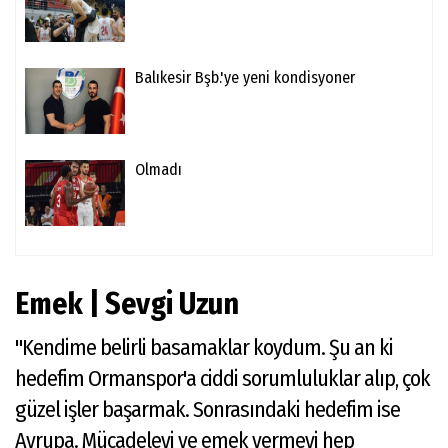
Balıkesir Bşb.'ye yeni kondisyoner
Olmadı
Emek | Sevgi Uzun
"Kendime belirli basamaklar koydum. Şu an ki
hedefim Ormanspor'a ciddi sorumluluklar alıp, çok
güzel işler başarmak. Sonrasındaki hedefim ise
Avrupa. Mücadeleyi ve emek vermeyi hep