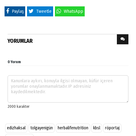
Paylaş
Tweetle
WhatsApp
YORUMLAR
0 Yorum
edizhaksal
tolgayenigün
herbalifenutrition
kbsl
röportaj