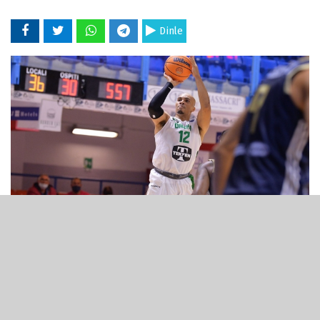
Dinle
01 Ekim 2021 - 23:02
Frutti Extra Bursaspor, geçen sezon
Darüşşafaka'da forma giyen 28 yaşındaki ABD'li