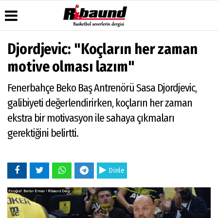
Djordjevic: "Koçların her zaman
Üye Paneli
Hava
Köşe
Künye
motive olması lazım"
Durumu
Yazarları
Haber
İletişim
Arşivi
Gazete
Video
Fenerbahçe Beko Baş Antrenörü Sasa Djordjevic,
Çerez
Manşetleri
Galeri
Gazete
Politikası
galibiyeti değerlendirirken, koçların her zaman
Arşivi
Anketler
Foto
Gizlilik
Galeri
ekstra bir motivasyon ile sahaya çıkmaları
Biyografiler
İlkeleri
gerektiğini belirtti.
Dinle