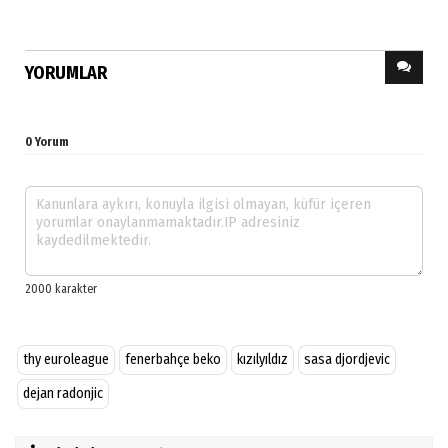
YORUMLAR
0 Yorum
thy euroleague
fenerbahçe beko
kızılyıldız
sasa djordjevic
dejan radonjic