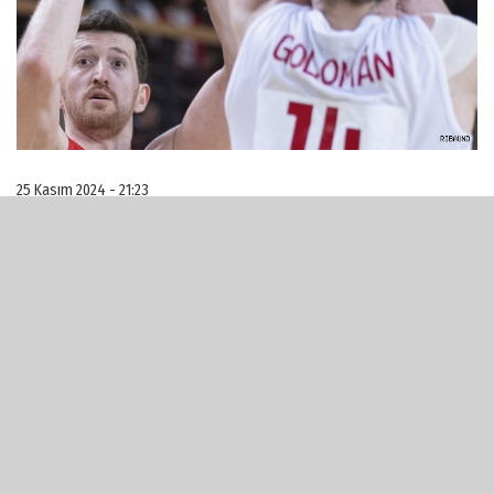
25 Kasım 2024 - 21:23
Cedi’nin üst üste ikisi üçlük 9 sayısı ile başlayan
(9-0) mücadelede ilk 5 dakika geçilirken ay
yıldızlılar, 15-7 öndeydi. Son 3’e 17-12 ile giren
Türkiye, çeyrek sonu Şehmus’un basketiyle fark
7'ydi: 21-14.
İkinci periyoda 9-0 ile başlayan ev sahibi 2 dakika
geçilirken ilk kez öne geçti: 23-21. 4 dakika