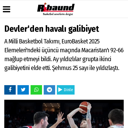
Devler'den havalı galibiyet
Üye Paneli
Hava
Köşe
Künye
A Milli Basketbol Takımı, EuroBasket 2025
Durumu
Yazarları
Haber
İletişim
Arşivi
Gazete
Video
Elemeleri'ndeki üçüncü maçında Macaristan'ı 92-66
Çerez
Manşetleri
Galeri
Gazete
Politikası
mağlup etmeyi bildi. Ay yıldızlılar grupta ikinci
Arşivi
Anketler
Foto
Gizlilik
Galeri
galibiyetini elde etti. Şehmus 25 sayı ile yıldızlaştı.
Biyografiler
İlkeleri
Dinle