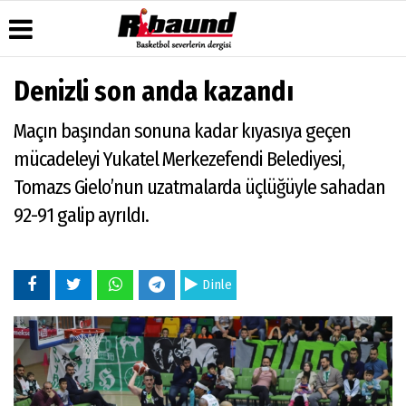
Denizli son anda kazandı
Üye Paneli
Hava
Köşe
Künye
Maçın başından sonuna kadar kıyasıya geçen
Durumu
Yazarları
Haber
İletişim
Arşivi
Gazete
Video
mücadeleyi Yukatel Merkezefendi Belediyesi,
Çerez
Manşetleri
Galeri
Gazete
Politikası
Tomazs Gielo’nun uzatmalarda üçlüğüyle sahadan
Arşivi
Anketler
Foto
Gizlilik
Galeri
92-91 galip ayrıldı.
Biyografiler
İlkeleri
Dinle