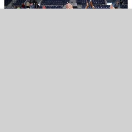
06 Kasım 2022 - 19:42
Işıl Alben, Pelin Bilgiç, Kamile Nacickaite, Aija
Jurjane ve Alaina Coates beşiyle sahaya çıkan
Galatasaray'da; Alaina Coates 19 sayı ve 15
ribaund ile galibiyette önemli rol oynadı. Pelin
Bilgiç,15 sayı, Kamile Nacickaite 13 sayı, 9 asist;