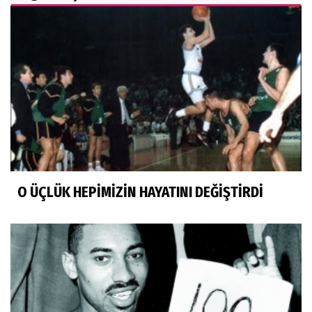
O ÜÇLÜK HEPİMİZİN HAYATINI DEĞİŞTİRDİ