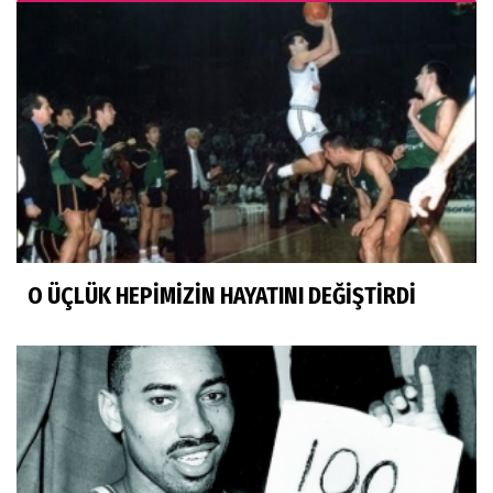
O ÜÇLÜK HEPİMİZİN HAYATINI DEĞİŞTİRDİ