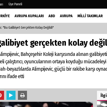
Üye Paneli
arı
ÜRKIYE
AVRUPA KUPALARI
ABD
AVRUPA
MILLI TAKIMLAR
ic: "Bu Galibiyet Gerçekten Kolay Değildi"
mu
Köşe Yazarları
şetleri
Video Galeri
galibiyet gerçekten kolay deği
Foto Galeri
r
impijevic, Bahçeşehir Koleji karşısında alınan galibiye
eli çalıştırıcı, oyuncularının ortaya koyduğu mücadeleyi 
ah-beyazlılarda Alimpijevic, güçlü bir rakibe karşı oynadı
nı ifade etti
İlg