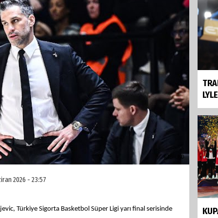
TRA
LYL
iran 2026 - 23:57
ic, Türkiye Sigorta Basketbol Süper Ligi yarı final serisinde
KUP