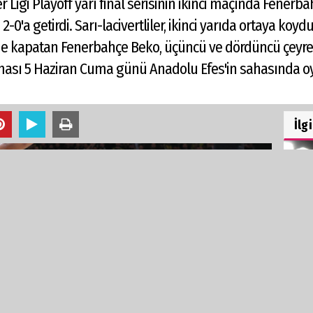
 Ligi Playoff yarı final serisinin ikinci maçında Fenerba
'a getirdi. Sarı-lacivertliler, ikinci yarıda ortaya ko
eride kapatan Fenerbahçe Beko, üçüncü ve dördüncü çeyrek
aşması 5 Haziran Cuma günü Anadolu Efes'in sahasında 
İlg
TRA
LYL