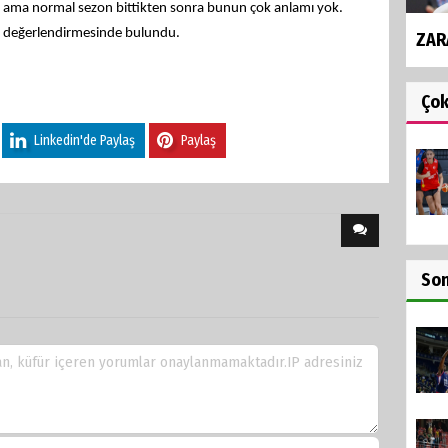
irdik ama normal sezon bittikten sonra bunun çok anlamı yok.
.” değerlendirmesinde bulundu.
ZAR
Ço
Linkedin'de Paylaş
Paylaş
So