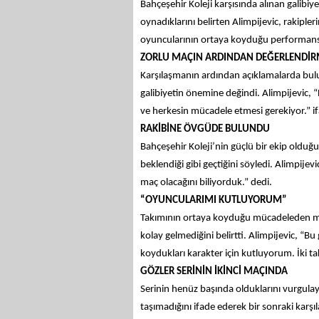
Bahçeşehir Koleji karşısında alınan galib
oynadıklarını belirten Alimpijevic, rakipl
oyuncularının ortaya koyduğu performans
ZORLU MAÇIN ARDINDAN DEĞERLENDİ
Karşılaşmanın ardından açıklamalarda bu
galibiyetin önemine değindi. Alimpijevic, “
ve herkesin mücadele etmesi gerekiyor.” ifa
RAKİBİNE ÖVGÜDE BULUNDU
Bahçeşehir Koleji’nin güçlü bir ekip olduğ
beklendiği gibi geçtiğini söyledi. Alimpijevic
maç olacağını biliyorduk.” dedi.
“OYUNCULARIMI KUTLUYORUM”
Takımının ortaya koyduğu mücadeleden mem
kolay gelmediğini belirtti. Alimpijevic, “B
koydukları karakter için kutluyorum. İki t
GÖZLER SERİNİN İKİNCİ MAÇINDA
Serinin henüz başında olduklarını vurgula
taşımadığını ifade ederek bir sonraki karşı