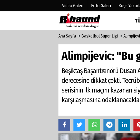
Video Galeri
Foto Galeri
Köşe Yazarl
T
Ana Sayfa
Basketbol Süper Ligi
Alimpijev
Üye Paneli
Hava Duru
Haber Arşivi
Gazete Man
Alimpijevic: "Bu 
Gazete Arşivi
Anketler
Biyografile
Beşiktaş Başantrenörü Dusan Al
derecesine dikkat çekti. Tecrüb
serisinin ilk maçını kazanan siy
karşılaşmasına odaklanacakları