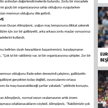
iyetin ardından değerlendirmelerde bulundu. Zorlu bir mücadele
erinin güçlü bir organizasyona sahip olduğunu vurgularken
tan memnun olduğunu dile getirdi.
RME
lunan Dusan Alimpijevic, yoğun maç temposuna dikkat çekerek
Bizim için zor bir galibiyetti, arka arkaya zorlu maçlar oynuyoruz
delerini kullandı.
unu belirten siyah-beyazlıların başantrenörü, karşılaşmanın
EUR
, “Çok iyi bir rakibimiz var, iyi bir organizasyona sahipler. Zor bir
BEŞ
nun olduğunu ifade eden deneyimli çalıştırıcı, galibiyetin
u galibiyet gerçekten kolay değildi, oyuncularımı ortaya
akım da maçı kazanabileceği şartlar yakaladı.” şeklinde konuştu.
yan Alimpijevic, normal sezon sıralamasının artık önem
laşmaya odaklanacaklarını söyledi. Alimpijevic, “Rakibimizin çok