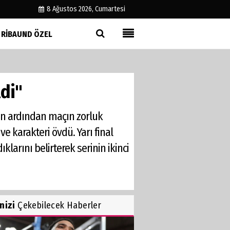
8 Ağustos 2026, Cumartesi
RIBAUND ÖZEL
Künye
İletişim
ldi"
Çerez Politikası
Gizlilik İlkeleri
tin ardından maçın zorluk
ve karakteri övdü. Yarı final
klarını belirterek serinin ikinci
inizi
Çekebilecek Haberler