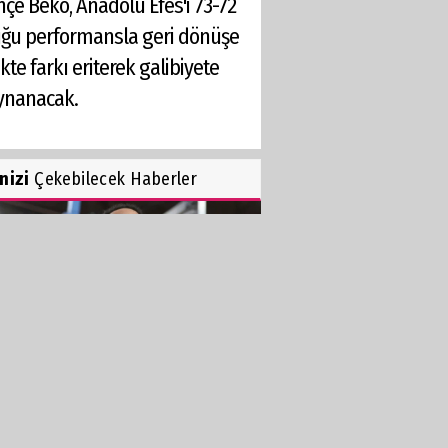
hçe Beko, Anadolu Efes'i 73-72
yduğu performansla geri dönüşe
te farkı eriterek galibiyete
oynanacak.
inizi
Çekebilecek Haberler
NSFERİN EN KİLİT İSMİ: TREY
ES