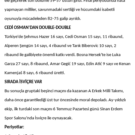
ele geçirerek son bölüme 59-57 üstün girdi. Final periyodunda hata
yapmayan milliler, savunmadaki sertliği ve hücumdaki isabetli
oyunuyla mücadeleden 82-75 galip ayrıldı.
CEDİ OSMAN'DAN DOUBLE-DOUBLE
Türkiye'de Şehmus Hazer 16 sayı, Cedi Osman 15 sayı, 11 ribaund,
Alperen Şengün 14 sayı, 4 ribaund ve Tarık Biberovic 10 sayı, 2
ribaund ile galibiyete önemli katkı verdi. Bosna Hersek'te ise Luka
Garza 27 sayı, 8 ribaund, Amar Gegić 19 sayı, Edin Atić 9 sayı ve Kenan
Kamenjaš 8 sayı, 6 ribaund üretti.
SIRADA İSVİÇRE VAR
Bu sonuçla gruptaki beşinci maçını da kazanan A Erkek Milli Takımı,
daha önce garantilediği üst tur öncesinde moral depoladı. Ay-yıldızlı
ekip, ilk turdaki son maçını 6 Temmuz Pazartesi günü Sinan Erdem
Spor Salonu'nda İsviçre ile oynayacak.
Periyotlar: