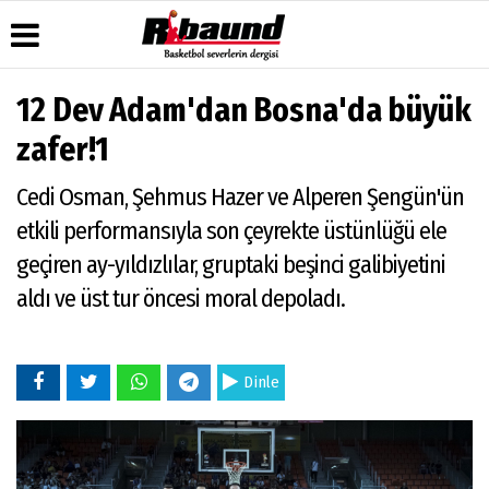
12 Dev Adam'dan Bosna'da büyük
Üye Paneli
Hava
Köşe
Künye
zafer!1
Durumu
Yazarları
Haber
İletişim
Arşivi
Gazete
Video
Cedi Osman, Şehmus Hazer ve Alperen Şengün'ün
Çerez
Manşetleri
Galeri
Gazete
Politikası
etkili performansıyla son çeyrekte üstünlüğü ele
Arşivi
Anketler
Foto
Gizlilik
Galeri
geçiren ay-yıldızlılar, gruptaki beşinci galibiyetini
Biyografiler
İlkeleri
aldı ve üst tur öncesi moral depoladı.
Dinle