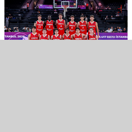
03 Temmuz 2026 - 22:40
Ömer Kutluay'ın 30 sayı ve 11 asistlik performansıyla öne çıktığı ay-
yıldızlı ekip, yarı finalde geçtiğimiz yıl U16 kategorisinde elendiği
Sırbistan ile karşılaşacak. Mücadelenin üçüncü çeyreğinde Noyan
Tolan sakatlık yaşayarak oyuna devam edemedi.
U17 MİLLİLERİ YARI FİNALDE
FIBA U17 Basketbol Dünya Kupası çeyrek finalinde Fransa ile karşı