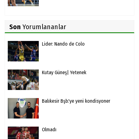
Son
Yorumlananlar
Lider: Nando de Colo
Kutay Güneş| Yetenek
Balıkesir Bşb.'ye yeni kondisyoner
Olmadı