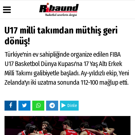
U17 milli takımdan müthiş geri
Üye Paneli
Hava
Köşe
Künye
dönüş!
Durumu
Yazarları
Haber
İletişim
Arşivi
Gazete
Video
Türkiye'nin ev sahipliğinde organize edilen FIBA
Çerez
Manşetleri
Galeri
Gazete
Politikası
U17 Basketbol Dünya Kupası'na 17 Yaş Altı Erkek
Arşivi
Anketler
Foto
Gizlilik
Galeri
Milli Takımı galibiyetle başladı. Ay-yıldızlı ekip, Yeni
Biyografiler
İlkeleri
Zelanda'yı iki uzatma sonunda 112-100 mağlup etti.
Dinle