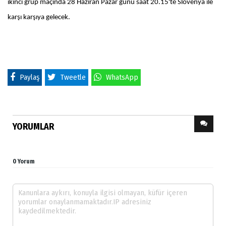
ikinci grup maçında 28 Haziran Pazar günü saat 20.15'te Slovenya ile
karşı karşıya gelecek.
Paylaş
Tweetle
WhatsApp
YORUMLAR
0 Yorum