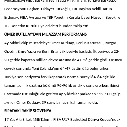
Müsabakayı FIBA Başkanı Şeyh Saud Ali Al Thani, Türkiye Basketbol
Federasyonu Başkanı Hidayet Türkoğlu, TBF Başkan Vekili Harun
Erdenay, FIBA Avrupa ve TBF Yönetim Kurulu Üyesi Hüseyin Beşok ile
TBF Yönetim Kurulu üyeleri de tribünden takip etti.
ÖMER KUTLUAY’DAN MUAZZAM PERFORMANS
Ay-yıldızlı ekip mücadeleye Ömer Kutluay, Darius Karutasu, Rüzgar
Öpçün, Emre Yazıcı ve Beşir Briant ilk beşiyle başladı. İlk periyodu 22-
20 geride kapatan milliler, devre arasına da 41-28 geride girdi. Üçüncü
çeyrek sonunda Yeni Zelanda'nın 64-47 üstünlüğü bulunurken,
Türkiye son periyotta farkı kapatarak normal süreyi 84-84 eşitlikle
tamamladı. İlk uzatma bölümü 96-96'lık eşitlikle sona ererken, ikinci
uzatmada üstünlüğü ele geçiren ay-yıldızlılar parkeden 112-100 galip
ayrıldı. Ömer Kutluay, 39 sayıyla maçın kahramanı oldu.
SIRADAKİ RAKİP SLOVENYA
17 Yaş Altı Erkek Milli Takımı, FIBA U17 Basketbol Dünya Kupası'ndaki