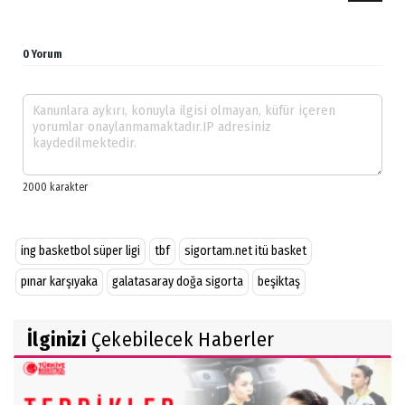
0 Yorum
ing basketbol süper ligi
tbf
sigortam.net itü basket
pınar karşıyaka
galatasaray doğa sigorta
beşiktaş
İlginizi
Çekebilecek Haberler