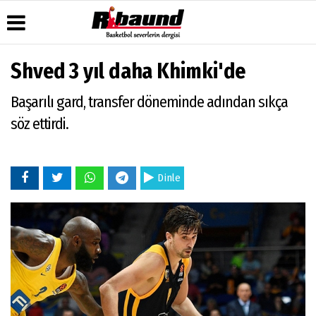
Shved 3 yıl daha Khimki'de
Üye Paneli
Hava
Köşe
Künye
Başarılı gard, transfer döneminde adından sıkça
Durumu
Yazarları
Haber
İletişim
Arşivi
Gazete
Video
söz ettirdi.
Çerez
Manşetleri
Galeri
Gazete
Politikası
Arşivi
Anketler
Foto
Gizlilik
Galeri
Biyografiler
İlkeleri
Dinle