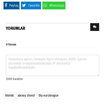
Paylaş
Tweetle
WhatsApp
YORUMLAR
0 Yorum
khimki
alexey shved
thy euroleague