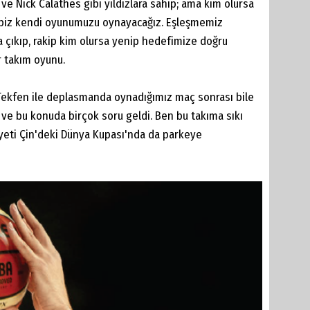
 Nick Calathes gibi yıldızlara sahip; ama kim olursa
; biz kendi oyunumuzu oynayacağız. Eşleşmemiz
a çıkıp, rakip kim olursa yenip hedefimize doğru
r takım oyunu.
 Tekfen ile deplasmanda oynadığımız maç sonrası bile
m ve bu konuda birçok soru geldi. Ben bu takıma sıkı
iyeti Çin'deki Dünya Kupası'nda da parkeye