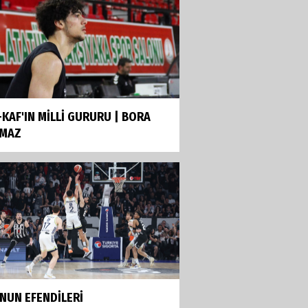
-KAF'IN MİLLİ GURURU | BORA
MAZ
NUN EFENDİLERİ