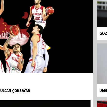
GÖZ
DEM
OĞULCAN ÇOKSAYAR