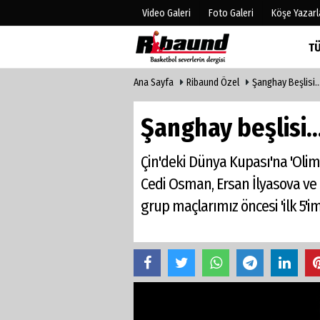
Video Galeri
Foto Galeri
Köşe Yazarl
T
Ana Sayfa
Ribaund Özel
Şanghay Beşlisi..
Üye Paneli
Hava Duru
Haber Arşivi
Gazete Man
Şanghay beşlisi..
Gazete Arşivi
Anketler
Biyografile
Çin'deki Dünya Kupası'na 'Olimpi
Cedi Osman, Ersan İlyasova ve 
grup maçlarımız öncesi 'ilk 5'im