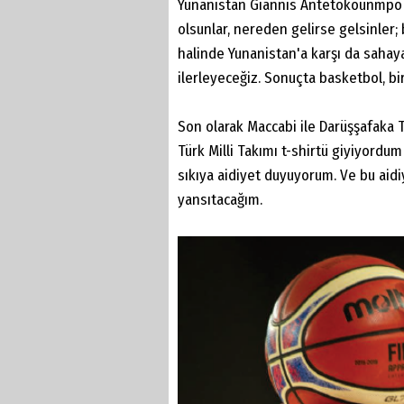
Yunanistan Giannis Antetokounmpo ve
olsunlar, nereden gelirse gelsinler
halinde Yunanistan'a karşı da sahay
ilerleyeceğiz. Sonuçta basketbol, bi
Son olarak Maccabi ile Darüşşafaka
Türk Milli Takımı t-shirtü giyiyordu
sıkıya aidiyet duyuyorum. Ve bu aid
yansıtacağım.