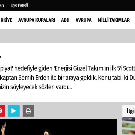
Üye Paneli
arı
ÜRKIYE
AVRUPA KUPALARI
ABD
AVRUPA
MILLI TAKIMLAR
.
mu
Köşe Yazarları
şetleri
Video Galeri
.
Foto Galeri
r
yat' hedefiyle giden 'Enerjisi Güzel Takım'ın ilk 5'i Sco
kaptan Semih Erden ile bir araya geldik. Konu tabii ki D
izin söyleyecek sözleri vardı...
İlg