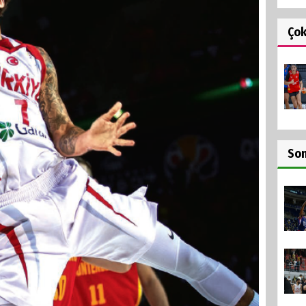
Ço
So