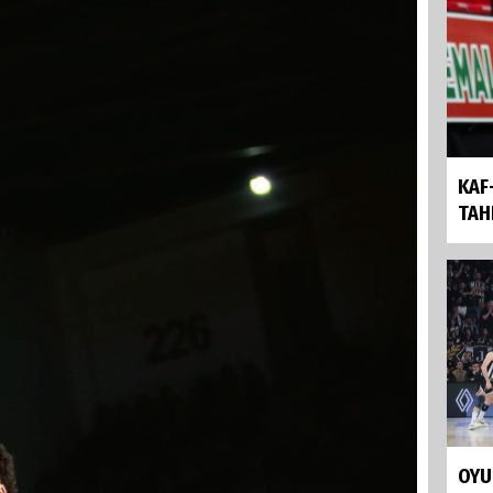
KAF
TAH
OYU