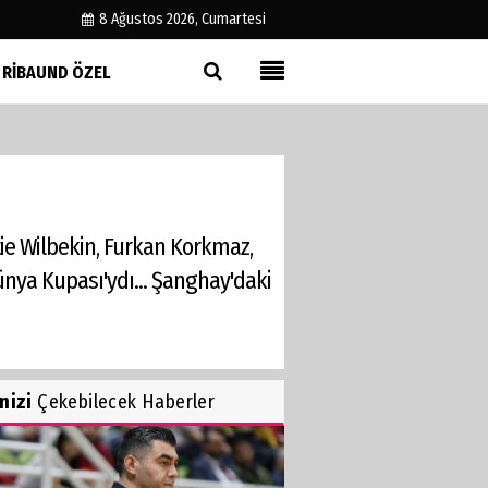
8 Ağustos 2026, Cumartesi
RIBAUND ÖZEL
Künye
İletişim
Çerez Politikası
Gizlilik İlkeleri
ttie Wilbekin, Furkan Korkmaz,
ünya Kupası'ydı... Şanghay'daki
inizi
Çekebilecek Haberler