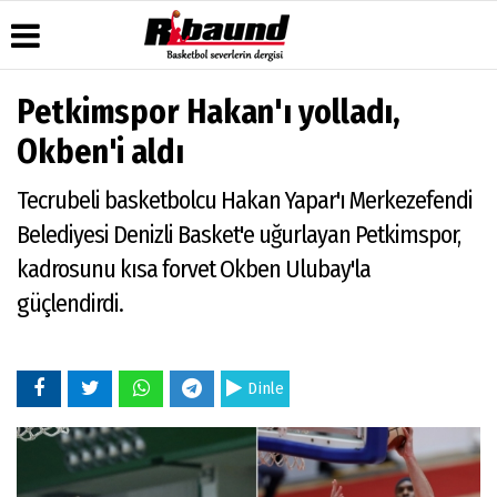
Petkimspor Hakan'ı yolladı,
Üye Paneli
Hava
Köşe
Künye
Okben'i aldı
Durumu
Yazarları
Haber
İletişim
Arşivi
Gazete
Video
Tecrubeli basketbolcu Hakan Yapar'ı Merkezefendi
Çerez
Manşetleri
Galeri
Gazete
Politikası
Belediyesi Denizli Basket'e uğurlayan Petkimspor,
Arşivi
Anketler
Foto
Gizlilik
Galeri
kadrosunu kısa forvet Okben Ulubay'la
Biyografiler
İlkeleri
güçlendirdi.
Dinle