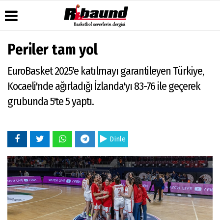
Periler tam yol
Üye Paneli
Hava
Köşe
Künye
EuroBasket 2025'e katılmayı garantileyen Türkiye,
Durumu
Yazarları
Haber
İletişim
Arşivi
Gazete
Video
Kocaeli'nde ağırladığı İzlanda'yı 83-76 ile geçerek
Çerez
Manşetleri
Galeri
Gazete
Politikası
grubunda 5'te 5 yaptı.
Arşivi
Anketler
Foto
Gizlilik
Galeri
Biyografiler
İlkeleri
Dinle