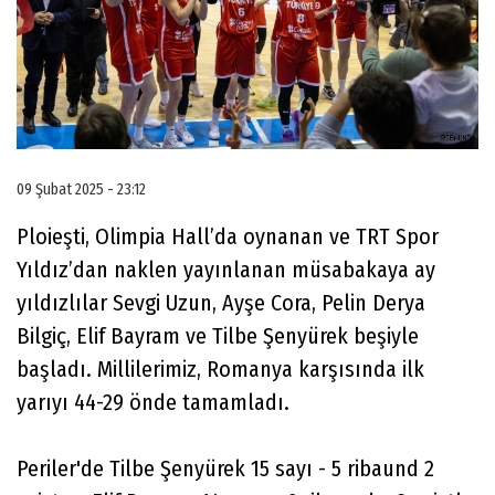
09 Şubat 2025 - 23:12
Ploieşti, Olimpia Hall’da oynanan ve TRT Spor
Yıldız’dan naklen yayınlanan müsabakaya ay
yıldızlılar Sevgi Uzun, Ayşe Cora, Pelin Derya
Bilgiç, Elif Bayram ve Tilbe Şenyürek beşiyle
başladı. Millilerimiz, Romanya karşısında ilk
yarıyı 44-29 önde tamamladı.
Periler'de Tilbe Şenyürek 15 sayı - 5 ribaund 2