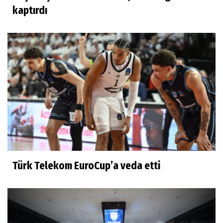
kaptırdı
Türk Telekom EuroCup’a veda etti