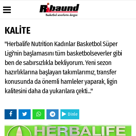
KALİTE
Üye Paneli
Hava
Köşe
Künye
"Herbalife Nutrition Kadınlar Basketbol Süper
Durumu
Yazarları
Haber
İletişim
Arşivi
Gazete
Video
Ligi'nin başlamasını tüm basketbolseverler gibi
Çerez
Manşetleri
Galeri
Gazete
Politikası
ben de sabırsızlıkla bekliyorum. Yeni sezon
Arşivi
Anketler
Foto
Gizlilik
Galeri
hazırlıklarına başlayan takımlarımız, transfer
Biyografiler
İlkeleri
konusunda da önemli hamleler yaparak, ligin
kalitesini daha da yukarılara çekti..."
Dinle