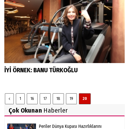
İYİ ÖRNEK: BANU TÜRKOĞLU
1
16
17
18
19
20
Çok Okunan
Haberler
Periler Dünya Kupası Hazırlıklarını