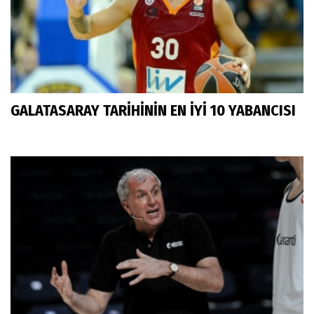
GALATASARAY TARİHİNİN EN İYİ 10 YABANCISI