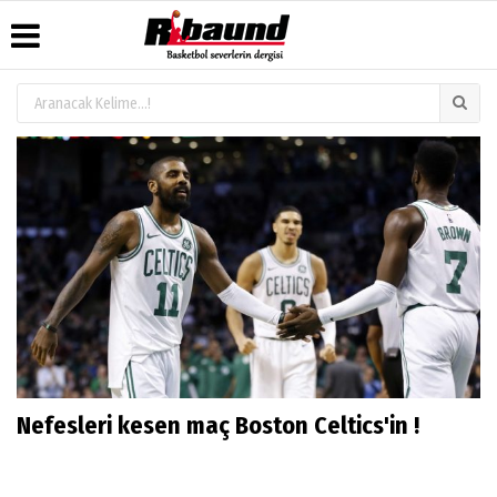
Üye Paneli
Hava
Köşe
Künye
Durumu
Yazarları
Haber
İletişim
Arşivi
Gazete
Video
Çerez
Manşetleri
Galeri
Gazete
Politikası
Arşivi
Anketler
Foto
Gizlilik
Galeri
Biyografiler
İlkeleri
Nefesleri kesen maç Boston Celtics'in !