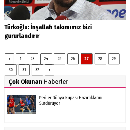
Türkoğlu: İnşallah takımımız bizi
gururlandırır
1
23
24
25
26
27
28
29
30
31
32
Çok Okunan
Haberler
Periler Dünya Kupası Hazırlıklarını
Sürdürüyor