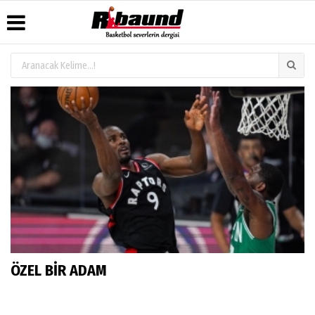
Üye Paneli
Hava
Köşe
Künye
Durumu
Yazarları
Haber
İletişim
Arşivi
Gazete
Video
Çerez
Manşetleri
Galeri
Gazete
Politikası
Arşivi
Anketler
Foto
Gizlilik
Galeri
Biyografiler
İlkeleri
ÖZEL BİR ADAM