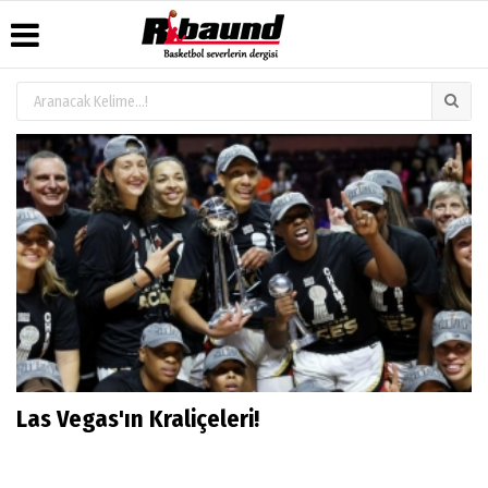
Üye Paneli
Hava
Köşe
Künye
Durumu
Yazarları
Haber
İletişim
Arşivi
Gazete
Video
Çerez
Manşetleri
Galeri
Gazete
Politikası
Arşivi
Anketler
Foto
Gizlilik
Galeri
Biyografiler
İlkeleri
Las Vegas'ın Kraliçeleri!