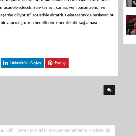
 düzeyinde önemli sorumluluklar alan Fırat Okul, kariyerinin
n mücadele edecek. Sarı-kırmızılı camia, yeni başantrenör ve
arılar diliyoruz” sözleriyle aktardı.
Galatasaray’da başlayan bu
bir yapı oluşturma hedeflerine önemli katkı sağlaması
Linkedin'de Paylaş
Paylaş