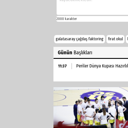
galatasaray çağdaş faktoring
fırat okul
Günün
Başlıkları
Periler Dünya Kupası Hazırlı
11:37