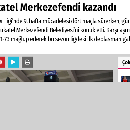
katel Merkezefendi kazandı
r Ligi’nde 9. hafta mücadelesi dört maçla sürerken, gü
ukatel Merkezefendi Belediyesi’ni konuk etti. Karşılaş
 81-73 mağlup ederek bu sezon ligdeki ilk deplasman galib
Ço
So