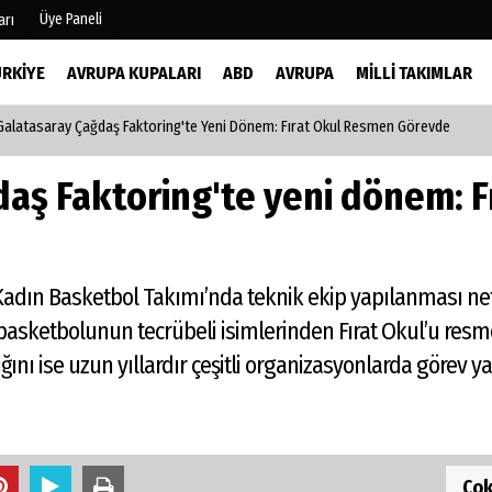
Üye Paneli
arı
ÜRKIYE
AVRUPA KUPALARI
ABD
AVRUPA
MILLI TAKIMLAR
Galatasaray Çağdaş Faktoring'te Yeni Dönem: Fırat Okul Resmen Görevde
mu
Köşe Yazarları
şetleri
Video Galeri
aş Faktoring'te yeni dönem: F
Foto Galeri
r
dın Basketbol Takımı’nda teknik ekip yapılanması netleş
asketbolunun tecrübeli isimlerinden Fırat Okul’u resme
ını ise uzun yıllardır çeşitli organizasyonlarda görev 
Ço