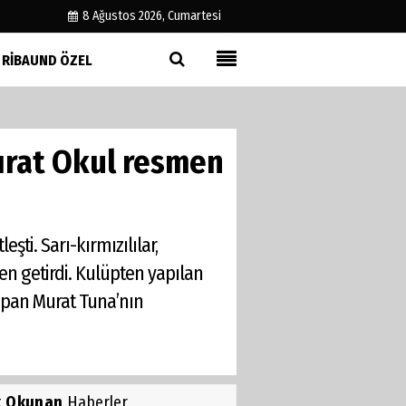
8 Ağustos 2026, Cumartesi
RIBAUND ÖZEL
Künye
İletişim
ırat Okul resmen
Çerez Politikası
Gizlilik İlkeleri
ti. Sarı-kırmızılılar,
n getirdi. Kulüpten yapılan
yapan Murat Tuna’nın
k Okunan
Haberler