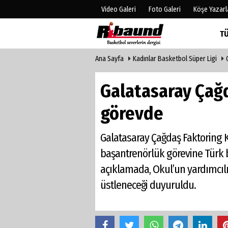
Video Galeri
Foto Galeri
Köşe Yazarl
T
Ana Sayfa
Kadınlar Basketbol Süper Ligi
Üye Paneli
Hava Duru
Haber Arşivi
Gazete Man
Galatasaray Çağd
Gazete Arşivi
Anketler
Biyografile
görevde
Galatasaray Çağdaş Faktoring Ka
başantrenörlük görevine Türk b
açıklamada, Okul’un yardımcılığ
üstleneceği duyuruldu.