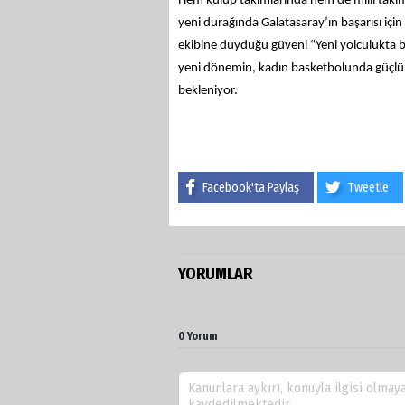
Hem kulüp takımlarında hem de milli takım
yeni durağında Galatasaray’ın başarısı içi
ekibine duyduğu güveni “Yeni yolculukta baş
yeni dönemin, kadın basketbolunda güçlü 
bekleniyor.
Facebook'ta Paylaş
Tweetle
YORUMLAR
0 Yorum