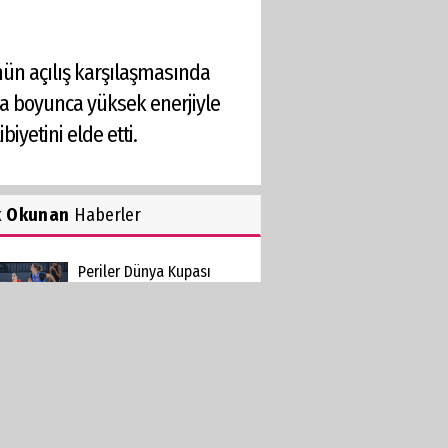
nün açılış karşılaşmasında
ma boyunca yüksek enerjiyle
iyetini elde etti.
k Okunan
Haberler
Periler Dünya Kupası
Hazırlıklarını Sürdürüyor
n
Yorumlananlar