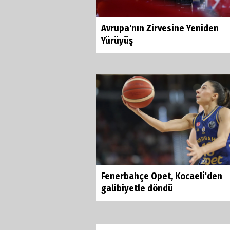
Avrupa'nın Zirvesine Yeniden
Yürüyüş
Fenerbahçe Opet, Kocaeli'den
galibiyetle döndü