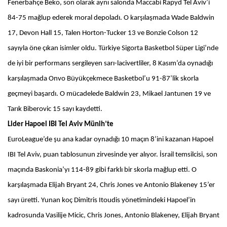
Fenerbahçe Beko, son olarak aynı salonda Maccabi Rapyd Tel Aviv’i
84-75 mağlup ederek moral depoladı. O karşılaşmada Wade Baldwin
17, Devon Hall 15, Talen Horton-Tucker 13 ve Bonzie Colson 12
sayıyla öne çıkan isimler oldu.
Türkiye Sigorta Basketbol Süper Ligi’nde
de iyi bir performans sergileyen sarı-lacivertliler, 8 Kasım’da oynadığı
karşılaşmada Onvo Büyükçekmece Basketbol’u 91-87’lik skorla
geçmeyi başardı. O mücadelede Baldwin 23, Mikael Jantunen 19 ve
Tarık Biberovic 15 sayı kaydetti.
Lider Hapoel IBI Tel Aviv Münih’te
EuroLeague’de şu ana kadar oynadığı 10 maçın 8’ini kazanan Hapoel
IBI Tel Aviv, puan tablosunun zirvesinde yer alıyor. İsrail temsilcisi, son
maçında Baskonia’yı 114-89 gibi farklı bir skorla mağlup etti. O
karşılaşmada Elijah Bryant 24, Chris Jones ve Antonio Blakeney 15’er
sayı üretti. Y
unan koç Dimitris Itoudis yönetimindeki Hapoel’in
kadrosunda Vasilije Micic, Chris Jones, Antonio Blakeney, Elijah Bryant