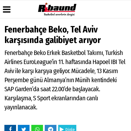
Fenerbahçe Beko, Tel Aviv
Üye Paneli
Hava
Köşe
Künye
karşısında galibiyet arıyor
Durumu
Yazarları
Haber
İletişim
Arşivi
Gazete
Video
Fenerbahçe Beko Erkek Basketbol Takımı, Turkish
Çerez
Manşetleri
Galeri
Gazete
Politikası
Airlines EuroLeague’in 11. haftasında Hapoel IBI Tel
Arşivi
Anketler
Foto
Gizlilik
Galeri
Aviv ile karşı karşıya geliyor. Mücadele, 13 Kasım
Biyografiler
İlkeleri
Perşembe günü Almanya’nın Münih kentindeki
SAP Garden’da saat 22.00’de başlayacak.
Karşılaşma, S Sport ekranlarından canlı
yayınlanacak.
Dinle