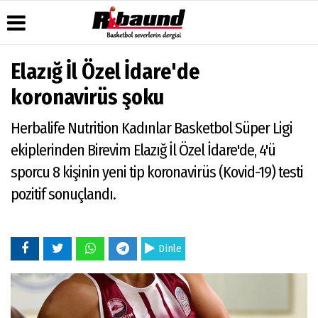
Elazığ İl Özel İdare'de
Üye Paneli
Hava
Köşe
Künye
koronavirüs şoku
Durumu
Yazarları
Haber
İletişim
Arşivi
Gazete
Video
Herbalife Nutrition Kadınlar Basketbol Süper Ligi
Çerez
Manşetleri
Galeri
Gazete
Politikası
ekiplerinden Birevim Elazığ İl Özel İdare'de, 4'ü
Arşivi
Anketler
Foto
Gizlilik
Galeri
sporcu 8 kişinin yeni tip koronavirüs (Kovid-19) testi
Biyografiler
İlkeleri
pozitif sonuçlandı.
Dinle