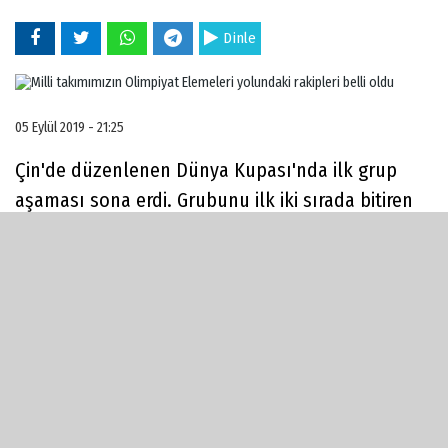
Dinle
05 Eylül 2019 - 21:25
Çin'de düzenlenen Dünya Kupası'nda ilk grup
aşaması sona erdi. Grubunu ilk iki sırada bitiren
takımlar, ikinci tura yükseldiler. Gruplarından son
iki sırayı alan takımlar, 17-32. sıra arasındaki
sıralamayı belirlemek ve 2020 Olimpiyat Oyunları
Elemeleri'nde boy gösterme hakkı kazanabilmek
için gruplara ayrıldılar.
Milli takımımız, Yeni Zelanda ve Karadağ'a karşı
grupta ikide iki yapması durumunda Olimpiyat