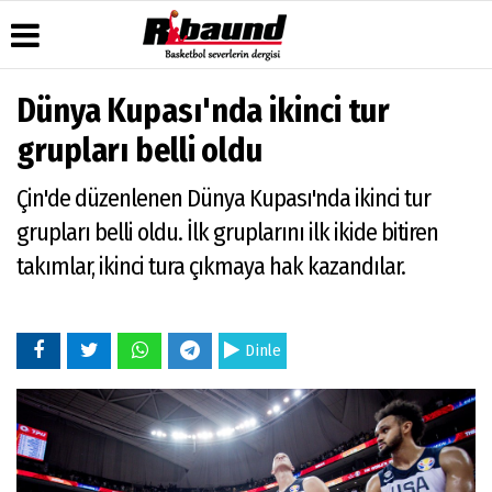
Dünya Kupası'nda ikinci tur
Üye Paneli
Hava
Köşe
Künye
grupları belli oldu
Durumu
Yazarları
Haber
İletişim
Arşivi
Gazete
Video
Çin'de düzenlenen Dünya Kupası'nda ikinci tur
Çerez
Manşetleri
Galeri
Gazete
Politikası
grupları belli oldu. İlk gruplarını ilk ikide bitiren
Arşivi
Anketler
Foto
Gizlilik
Galeri
takımlar, ikinci tura çıkmaya hak kazandılar.
Biyografiler
İlkeleri
Dinle