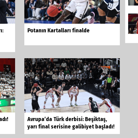
ı:
Potanın Kartalları finalde
adı!
Avrupa’da Türk derbisi: Beşiktaş,
yarı final serisine galibiyet başladı!