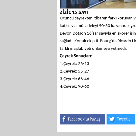
ZİZİC 15 SAYI
Üçüncü çeyrekten itibaren farkı koruyan
katkısıyla mücadeleyi 90-60 kazanarak grupt
Devon Dotson 16’şar sayıyla en skorer isim
sağladı.
Konuk ekip JL Bourg’da Ricardo Li
farklı mağlubiyeti önlemeye yetmedi.
Çeyrek Sonuçları:
1.Çeyrek: 26-13
2.Çeyrek: 55-27
3.Çeyrek: 66-46
4.Çeyrek: 90-60
Facebook'ta Paylaş
Tweetle