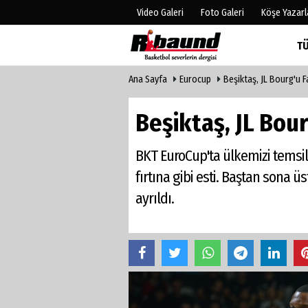
Video Galeri
Foto Galeri
Köşe Yazarl
T
Ana Sayfa
Eurocup
Beşiktaş, JL Bourg'u Fa
Üye Paneli
Hava Duru
Haber Arşivi
Gazete Man
Beşiktaş, JL Bour
Gazete Arşivi
Anketler
Biyografile
BKT EuroCup'ta ülkemizi temsil 
fırtına gibi esti. Baştan sona ü
ayrıldı.