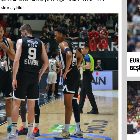
daki direnciyle farkı büyüten Yiğit’e Matthews ve Zizic de
korla girildi.
EUR
BEŞ