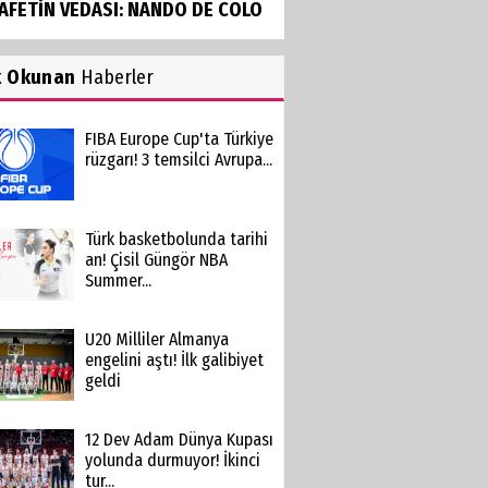
AFETİN VEDASI: NANDO DE COLO
k Okunan
Haberler
FIBA Europe Cup'ta Türkiye
rüzgarı! 3 temsilci Avrupa...
Türk basketbolunda tarihi
an! Çisil Güngör NBA
Summer...
U20 Milliler Almanya
engelini aştı! İlk galibiyet
geldi
12 Dev Adam Dünya Kupası
yolunda durmuyor! İkinci
tur...