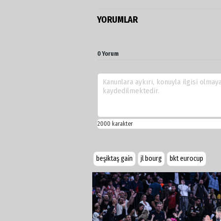
YORUMLAR
0 Yorum
beşiktaş gai̇n
jl bourg
bkt eurocup