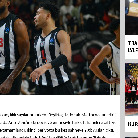
TRA
LYL
a karşılıklı sayılar bulurken, Beşiktaş’ta Jonah Matthews’un etkili
arda Ante Zizic’in de devreye girmesiyle fark çift hanelere çıktı ve
KUP
yle tamamlandı.
İkinci periyotta bu kez sahneye Yiğit Arslan çıktı.