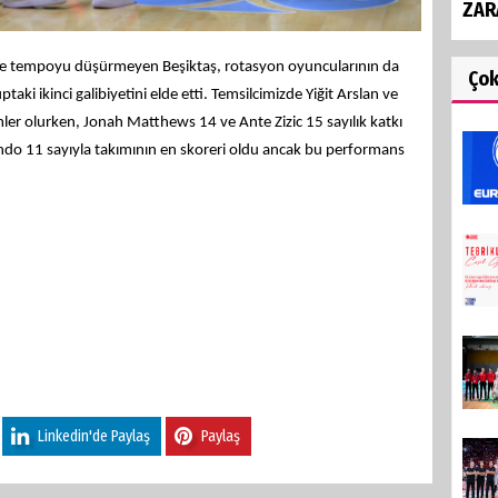
ZAR
 ve tempoyu düşürmeyen Beşiktaş, rotasyon oyuncularının da
Ço
aki ikinci galibiyetini elde etti.
Temsilcimizde Yiğit Arslan ve
ler olurken, Jonah Matthews 14 ve Ante Zizic 15 sayılık katkı
ndo 11 sayıyla takımının en skoreri oldu ancak bu performans
Linkedin'de Paylaş
Paylaş