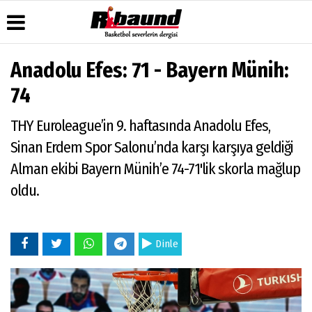
Anadolu Efes: 71 - Bayern Münih:
Üye Paneli
Hava
Köşe
Künye
74
Durumu
Yazarları
Haber
İletişim
Arşivi
Gazete
Video
THY Euroleague’in 9. haftasında Anadolu Efes,
Çerez
Manşetleri
Galeri
Gazete
Politikası
Sinan Erdem Spor Salonu’nda karşı karşıya geldiği
Arşivi
Anketler
Foto
Gizlilik
Galeri
Alman ekibi Bayern Münih’e 74-71'lik skorla mağlup
Biyografiler
İlkeleri
oldu.
Dinle