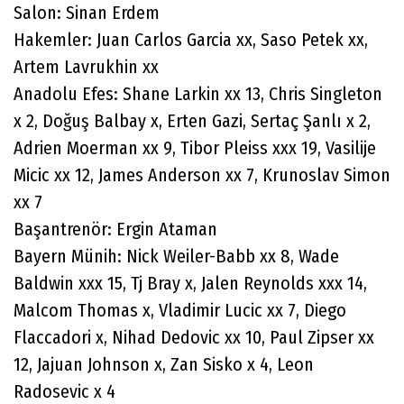
Salon: Sinan Erdem
Hakemler: Juan Carlos Garcia xx, Saso Petek xx,
Artem Lavrukhin xx
Anadolu Efes: Shane Larkin xx 13, Chris Singleton
x 2, Doğuş Balbay x, Erten Gazi, Sertaç Şanlı x 2,
Adrien Moerman xx 9, Tibor Pleiss xxx 19, Vasilije
Micic xx 12, James Anderson xx 7, Krunoslav Simon
xx 7
Başantrenör: Ergin Ataman
Bayern Münih: Nick Weiler-Babb xx 8, Wade
Baldwin xxx 15, Tj Bray x, Jalen Reynolds xxx 14,
Malcom Thomas x, Vladimir Lucic xx 7, Diego
Flaccadori x, Nihad Dedovic xx 10, Paul Zipser xx
12, Jajuan Johnson x, Zan Sisko x 4, Leon
Radosevic x 4