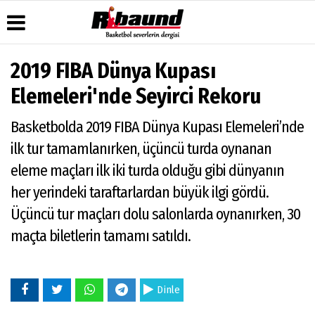
2019 FIBA Dünya Kupası
Üye Paneli
Hava
Köşe
Künye
Elemeleri'nde Seyirci Rekoru
Durumu
Yazarları
Haber
İletişim
Arşivi
Gazete
Video
Basketbolda 2019 FIBA Dünya Kupası Elemeleri’nde
Çerez
Manşetleri
Galeri
Gazete
Politikası
ilk tur tamamlanırken, üçüncü turda oynanan
Arşivi
Anketler
Foto
Gizlilik
Galeri
eleme maçları ilk iki turda olduğu gibi dünyanın
Biyografiler
İlkeleri
her yerindeki taraftarlardan büyük ilgi gördü.
Üçüncü tur maçları dolu salonlarda oynanırken, 30
maçta biletlerin tamamı satıldı.
Dinle