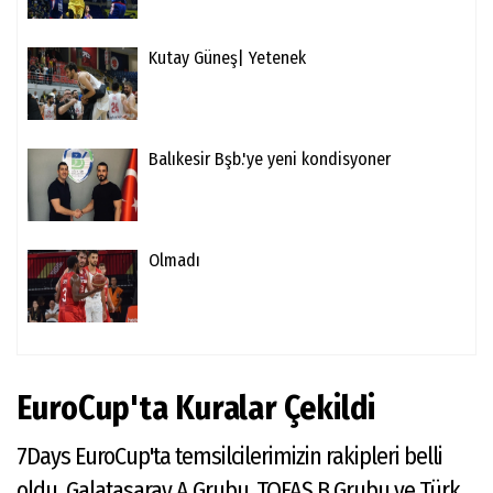
Kutay Güneş| Yetenek
Balıkesir Bşb.'ye yeni kondisyoner
Olmadı
EuroCup'ta Kuralar Çekildi
7Days EuroCup'ta temsilcilerimizin rakipleri belli
oldu. Galatasaray A Grubu, TOFAŞ B Grubu ve Türk