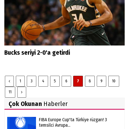
Bucks seriyi 2-0'a getirdi
1
3
4
5
6
7
8
9
10
11
Çok Okunan
Haberler
FIBA Europe Cup'ta Türkiye rüzgarı! 3
temsilci Avrupa...