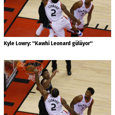
Kyle Lowry: ''Kawhi Leonard gülüyor''