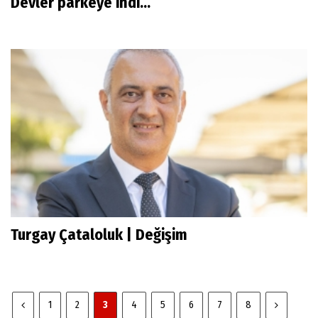
Devler parkeye indi...
Turgay Çataloluk | Değişim
1
2
3
4
5
6
7
8