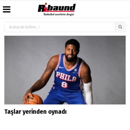
Üye Paneli
Hava
Köşe
Künye
Durumu
Yazarları
Haber
İletişim
Arşivi
Gazete
Video
Çerez
Manşetleri
Galeri
Gazete
Politikası
Arşivi
Anketler
Foto
Gizlilik
Galeri
Biyografiler
İlkeleri
Taşlar yerinden oynadı