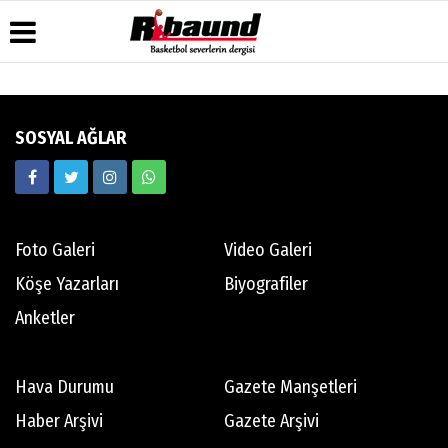
Üye Paneli
Hava
Köşe
Künye
SOSYAL AĞLAR
Durumu
Yazarları
Haber
İletişim
Arşivi
Gazete
Video
Çerez
Manşetleri
Galeri
Gazete
Politikası
Arşivi
Anketler
Foto
Gizlilik
Galeri
Biyografiler
İlkeleri
Foto Galeri
Video Galeri
Köşe Yazarları
Biyografiler
Anketler
Hava Durumu
Gazete Manşetleri
Haber Arşivi
Gazete Arşivi